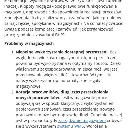
kompletacji i wydania towarów, w rzeczywistości jest zupełnie
inaczej. Kłopoty mogą zakłócić prawidłowe funkcjonowanie
magazynu, doprowadzić do spowolnienia realizacji procesów,
zmniejszenia liczby realizowanych zamówień. Jakie problemy
są najczęściej spotykane w magazynach? Na co należy zwrócić
uwagę podczas kompletacji zamówień? Jak zorganizować
pracę zgodnie z zasadami BHP?
Problemy w magazynach
Niepełne wykorzystanie dostępnej przestrzeni.
Bez
względu na wielkość magazynu dostępna przestrzeń
powinna być wykorzystana w optymalny sposób. Dzięki
właściwemu zagospodarowaniu miejsca możliwe jest
przechowanie większej ilości towarów. W tym celu
należy wykorzystać np. automatyczne regały
magazynowe.
Rotacja pracowników, długi czas przeszkolenia
nowych pracowników.
Jeśli w magazynie prace
odbywają się w sposób klasyczny, z wykorzystaniem
papierowych zamówień, czas przeszkolenia nowego
pracownika może być naprawdę długi. Zupełnie inaczej
jest w przypadku, gdy
zarządzanie magazynem
odbywa
się z wykorzystaniem
systemu WMS
. Wdrożenie