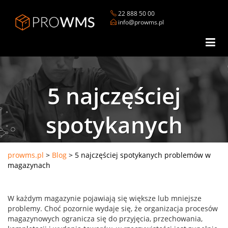
22 888 50 00
info@prowms.pl
5 najczęściej
spotykanych
problemów w
prowms.pl
>
Blog
>
5 najczęściej spotykanych problemów w
magazynach
magazynach
W każdym magazynie pojawiają się większe lub mniejsze
problemy. Choć pozornie wydaje się, że organizacja procesów
magazynowych ogranicza się do przyjęcia, przechowania,