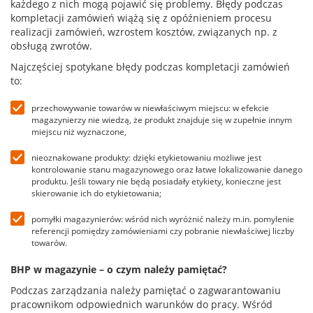
każdego z nich mogą pojawić się problemy. Błędy podczas
kompletacji zamówień wiążą się z opóźnieniem procesu
realizacji zamówień, wzrostem kosztów, związanych np. z
obsługą zwrotów.
Najczęściej spotykane błędy podczas kompletacji zamówień
to:
przechowywanie towarów w niewłaściwym miejscu: w efekcie
magazynierzy nie wiedzą, że produkt znajduje się w zupełnie innym
miejscu niż wyznaczone,
nieoznakowane produkty: dzięki etykietowaniu możliwe jest
kontrolowanie stanu magazynowego oraz łatwe lokalizowanie danego
produktu. Jeśli towary nie będą posiadały etykiety, konieczne jest
skierowanie ich do etykietowania;
pomyłki magazynierów: wśród nich wyróżnić należy m.in. pomylenie
referencji pomiędzy zamówieniami czy pobranie niewłaściwej liczby
towarów.
BHP w magazynie – o czym należy pamiętać?
Podczas zarządzania należy pamiętać o zagwarantowaniu
pracownikom odpowiednich warunków do pracy. Wśród