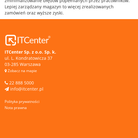
zminimalizowanie błędów popełnianych przez pracowników.
Lepiej zarządzany magazyn to więcej zrealizowanych
zamówień oraz wyższe zyski.
ITCenter Sp. z o.o. Sp. k.
ul. L. Kondratowicza 37
03-285 Warszawa
Zobacz na mapie
22 888 5000
info@itcenter.pl
Polityka prywatności
Nota prawna